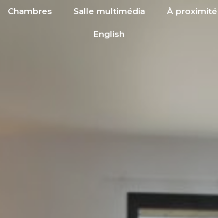
Chambres
Salle multimédia
À proximité
English